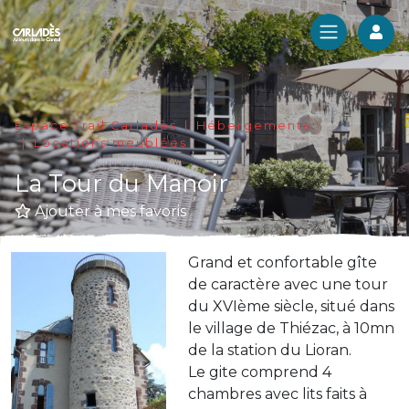
Log
Espace Trail Carladès
Hébergements
Locations meublées
La Tour du Manoir
Ajouter à mes favoris
Grand et confortable gîte
de caractère avec une tour
du XVIème siècle, situé dans
le village de Thiézac, à 10mn
de la station du Lioran.
Le gite comprend 4
chambres avec lits faits à